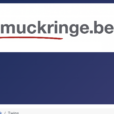
k
Twins