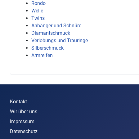
Rondo
Welle
Twins
Anhänger und Schnüre
Diamantschmuck
Verlobungs und Trauringe
Silberschmuck
Armreifen
Kontakt
Wir über uns
Impressum
Datenschutz